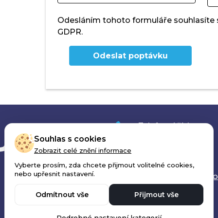
Odesláním tohoto formuláře souhlasíte
GDPR.
Odeslat poptávku
Telefonní číslo:
+420 777 779 266
Souhlas s cookies
Zobrazit celé znění informace
E-mail:
Vyberte prosím, zda chcete přijmout volitelné cookies,
nebo upřesnit nastavení.
produkce@print4yo
Odmítnout vše
Přijmout vše
Ochrana osobních údajů