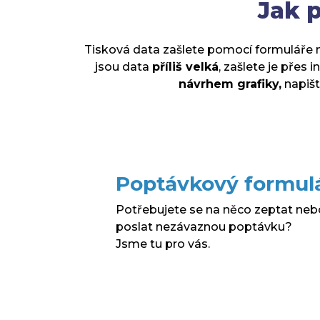
Jak p
Tisková data zašlete pomocí formuláře n
jsou data
příliš velká
, zašlete je přes 
návrhem grafiky,
napišt
Poptávkový formul
Potřebujete se na něco zeptat neb
poslat nezávaznou poptávku?
Jsme tu pro vás.