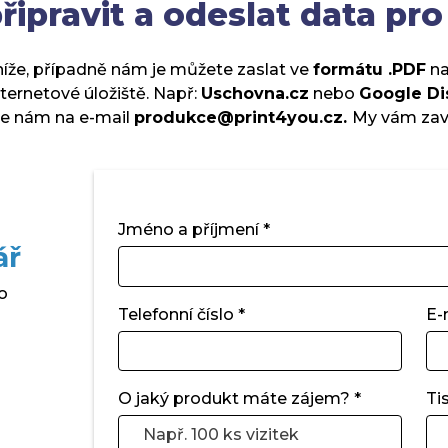
řipravit a odeslat data pro
íže, případně nám je můžete zaslat ve
formátu .PDF
na
internetové úložiště. Např:
Uschovna.cz
nebo
Google Di
e nám na e-mail
produkce@print4you.cz.
My
vám zav
Jméno a příjmení *
ář
o
Telefonní číslo *
E-
O jaký produkt máte zájem? *
Ti