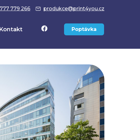
777 779 266
produkce@print4you.cz
Kontakt
Poptávka