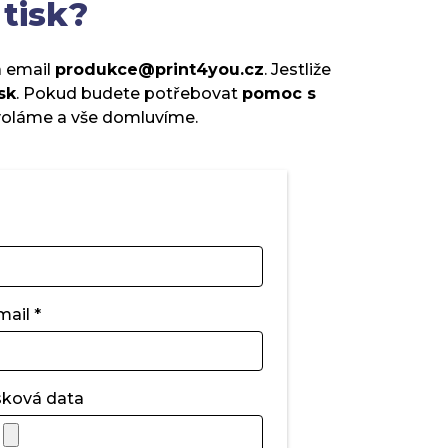
 tisk?
 email
produkce@print4you.cz
. Jestliže
sk
.
Pokud budete potřebovat
pomoc s
oláme a vše domluvíme.
mail *
sková data