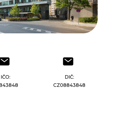
IČO:
DIČ:
843848
CZ08843848