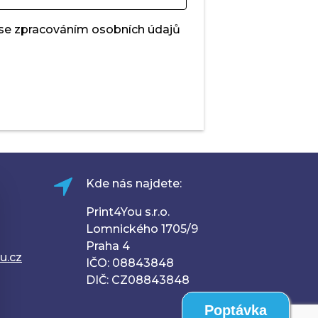
 se zpracováním osobních údajů
Kde nás najdete:
Print4You s.r.o.
Lomnického 1705/9
Praha 4
u.cz
IČO: 08843848
DIČ: CZ08843848
Poptávka