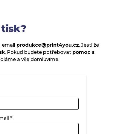
 tisk?
 email
produkce@print4you.cz
. Jestliže
sk
.
Pokud budete potřebovat
pomoc s
oláme a vše domluvíme.
mail *