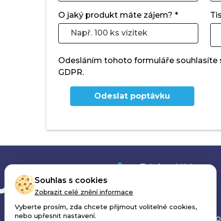
O jaký produkt máte zájem? *
Ti
Odesláním tohoto formuláře souhlasíte
GDPR.
Odeslat poptávku
Telefonní číslo:
+420 777 779 266
Souhlas s cookies
Zobrazit celé znění informace
E-mail:
Vyberte prosím, zda chcete přijmout volitelné cookies,
nebo upřesnit nastavení.
produkce@print4yo