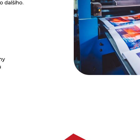
o dalšího.
my
ů