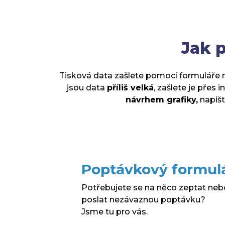
Jak p
Tisková data zašlete pomocí formuláře n
jsou data
příliš velká
, zašlete je přes 
návrhem grafiky,
napišt
Poptávkový formul
Potřebujete se na něco zeptat neb
poslat nezávaznou poptávku?
Jsme tu pro vás.