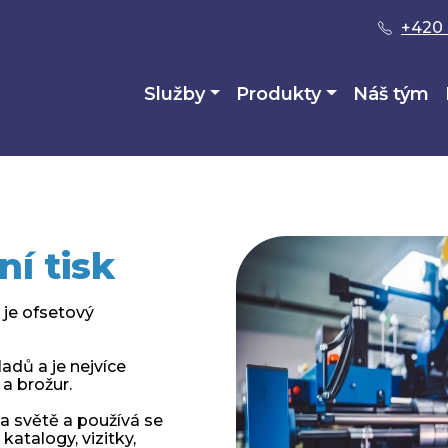
+420 
Služby
Produkty
Náš tým
ní tisk
 je ofsetový
ladů a je nejvíce
 a brožur.
na světě a používá se
katalogy, vizitky,