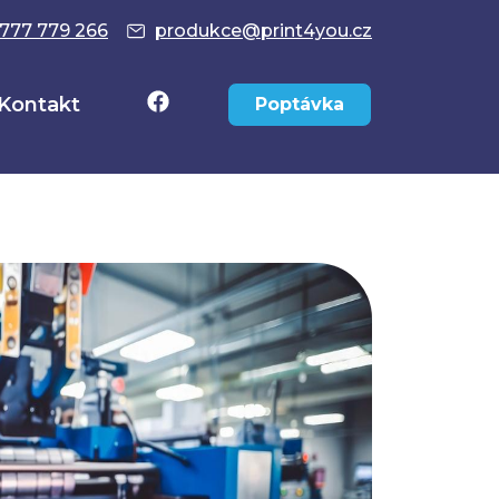
777 779 266
produkce@print4you.cz
Kontakt
Poptávka