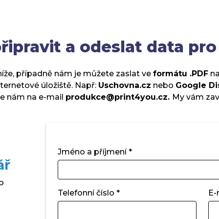
řipravit a odeslat data pro
íže, případně nám je můžete zaslat ve
formátu .PDF
na
internetové úložiště. Např:
Uschovna.cz
nebo
Google Di
e nám na e-mail
produkce@print4you.cz.
My
vám zav
Jméno a příjmení *
ář
o
Telefonní číslo *
E-