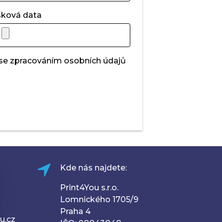
sková data
 se zpracováním osobních údajů
Kde nás najdete:
Print4You s.r.o.
Lomnického 1705/9
Praha 4
u.cz