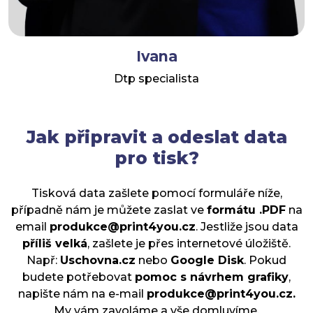
Ivana
Dtp specialista
Jak připravit a odeslat data
pro tisk?
Tisková data zašlete pomocí formuláře níže,
případně nám je můžete zaslat ve
formátu .PDF
na
email
produkce@print4you.cz
. Jestliže jsou data
příliš velká
, zašlete je přes internetové úložiště.
Např:
Uschovna.cz
nebo
Google Disk
.
Pokud
budete potřebovat
pomoc s návrhem grafiky
,
napište nám na e-mail
produkce@print4you.cz.
My
vám zavoláme a vše domluvíme.